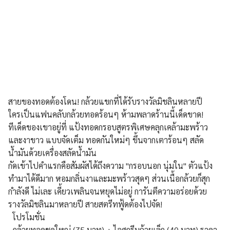
สายของทอดต้องโดน! กล้วยแขกที่ได้รับรางวัลมิชลินหลายปี
ใครเป็นแฟนคลับกล้วยทอดร้อนๆ ห้ามพลาดร้านนี้เด็ดขาด!
ทีเด็ดของเขาอยู่ที่ แป้งทอดกรอบสูตรพิเศษคลุกเคล้ามะพร้าว
และงาขาว แบบจัดเต็ม ทอดกันใหม่ๆ ขึ้นจากเตาร้อนๆ สลัด
น้ำมันด้วยเครื่องสลัดน้ำมัน
กัดเข้าไปคำแรกคือสัมผัสได้ถึงความ "กรอบนอก นุ่มใน" ตัวแป้ง
ทำมาได้ดีมาก หอมกลิ่นงาและมะพร้าวสุดๆ ส่วนเนื้อกล้วยก็สุก
กำลังดี ไม่เละ เคี้ยวเพลินจนหยุดไม่อยู่ การันตีความอร่อยด้วย
รางวัลมิชลินมาหลายปี สายสตรีทฟู้ดต้องไปจัด!
โปรโมชั่น
- กล้วยทอดชุดใหญ่ (75 บาท) + ไอศกรีมถ้วยเล็ก (40 บาท) ราคา