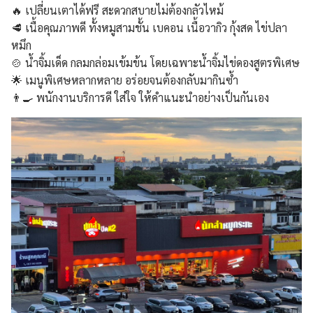
🔥 เปลี่ยนเตาได้ฟรี สะดวกสบายไม่ต้องกลัวไหม้
🥩 เนื้อคุณภาพดี ทั้งหมูสามชั้น เบคอน เนื้อวากิว กุ้งสด ไข่ปลา
หมึก
🍲 น้ำจิ้มเด็ด กลมกล่อมเข้มข้น โดยเฉพาะน้ำจิ้มไข่ดองสูตรพิเศษ
🌟 เมนูพิเศษหลากหลาย อร่อยจนต้องกลับมากินซ้ำ
👨‍🍳 พนักงานบริการดี ใส่ใจ ให้คำแนะนำอย่างเป็นกันเอง