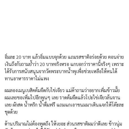
อิ่มละ 20 บาท แล้วอิ่มแบบจุกด้วย แถมรสชาติอร่อยด้วย ตอนจ่าย
เงินถึงกับถามย้ำว่า 20 บาทจริงหรอ แกบอกว่าราคานี้จริงๆ เพราะ
ได้รับการสนับสนุนจากวัดพระบาทน้ำพุเพื่อช่วยเหลือให้คนได้
ทานอาหารราคาไม่แพง
ผมลองเมนูเบสิคต้มจืดกับไข่เจียว แม่ค้าถามว่าอยากเพิ่มข้าวมั้ย
ผมเลยขอเพิ่มไปอีกพูนๆ เลย ราดต้มจืดแล้วโปะไข่เจียวล้นจาน
เลย ผักสด น้ำพริก น้ำดื่มฟรี แถมแกเอาขนมมาเดินแจกให้โต๊ะละ
ชุดด้วย
ด้านปริมาณไม่ต้องพูดถึง ให้เยอะ ส่วนรสชาติผมว่าดีเลย ข้าวนุ่ม