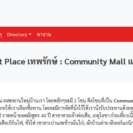
ๆ
Directory
หางาน
 Place เทพรักษ์ : Community Mall แ
แวกสะพานใหม่บ้านเรา โดยหลักๆจะมี 2 โซน คือโซนที่เป็น
Communi
เราเลือกซื้อทาน โดยจะมีการจัดที่นั่งไว้ให้เรานั่งรับประทานด้วยคร
าดหน้ายอดผักสูตร 40 ปี สาขาศาลเจ้าพ่อเสือ, เกตุโอชา ก๋วยเตี๋ยวเนื
จง, เสือเบิร์นไฟ, ซั่งไห่ (ซาลาเปาและข้าวมันไก่), ผักบ้านต่าย ผักออร์แก