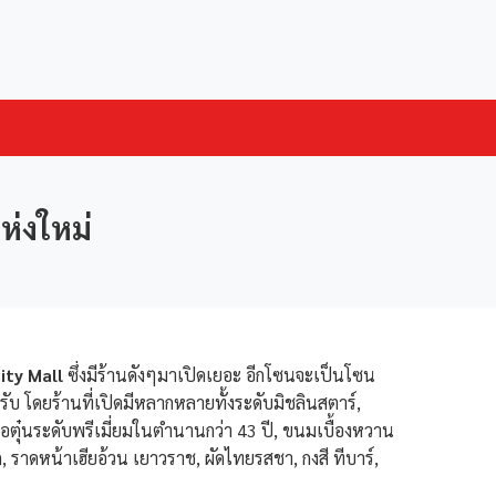
ห่งใหม่
ty Mall
ซึ่งมีร้านดังๆมาเปิดเยอะ อีกโซนจะเป็นโซน
ับ โดยร้านที่เปิดมีหลากหลายทั้งระดับมิชลินสตาร์,
้อตุ๋นระดับพรีเมี่ยมในตำนานกว่า 43 ปี, ขนมเบื้องหวาน
นิก, ราดหน้าเฮียอ้วน เยาวราช, ผัดไทยรสชา, กงสี ทีบาร์,