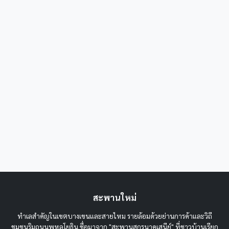
สะพานใหม่
ทำเลสำคัญในเขตบางเขนและสายไหม รายล้อมด้วยย่านการค้าและวิถี
ชุมชนริมถนนพหลโยธิน ชื่อมาจาก "สะพานสุกรนาคเสนีย์" ที่ชาวบ้านเรียก