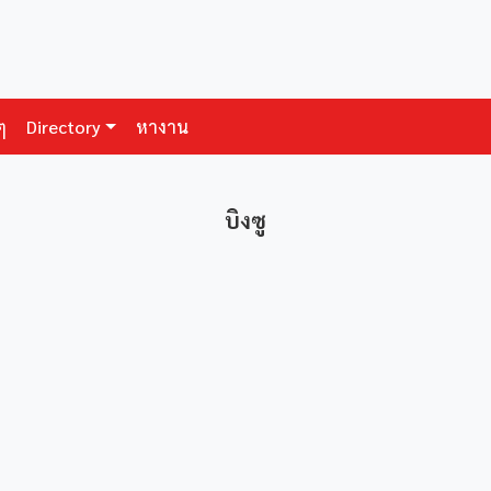
ๆ
Directory
หางาน
บิงซู