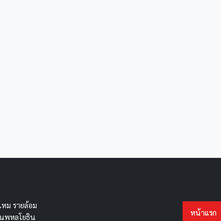
หม รายล้อม
หน้าแรก
ถนนพหลโยธิน