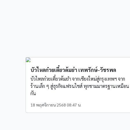
บัวไหลก๋วยเตี๋ยวต้มยำ เทพรักษ์-วัชรพล
บัวไหลก๋วยเตี๋ยวต้มยำ จากเชียงใหม่สู่กรุงเทพฯ จาก
ร้านเล็ก ๆ สู่ธุรกิจแฟรนไชส์ ทุกชามมาตรฐานเหมือน
กัน
18 พฤศจิกายน 2568 08:47 น.