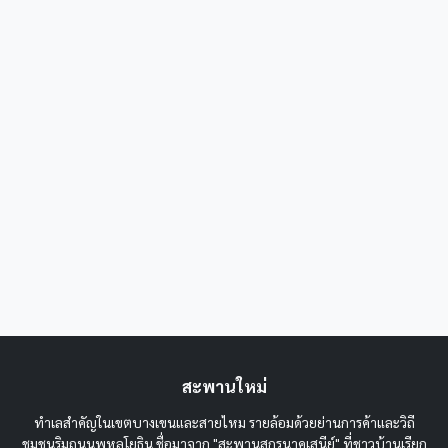
สะพานใหม่
ทำเลสำคัญในเขตบางเขนและสายไหม รายล้อมด้วยย่านการค้าและวิถี
ชุมชนริมถนนพหลโยธิน ชื่อมาจาก "สะพานสุกรนาคเสนีย์" ที่ชาวบ้านเรียก