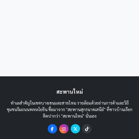
สะพานใหม่
ทำเลสำคัญในเขตบางเขนและสายไหม รายล้อมด้วยย่านการค้าและวิถี
ชุมชนริมถนนพหลโยธิน ชื่อมาจาก "สะพานสุกรนาคเสนีย์" ที่ชาวบ้านเรียก
ติดปากว่า "สะพานใหม่" นั่นเอง