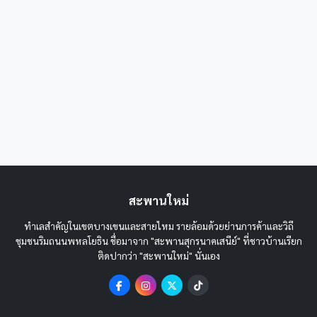
สะพานใหม่
ทำเลสำคัญในเขตบางเขนและสายไหม รายล้อมด้วยย่านการค้าและวิถี
ชุมชนริมถนนพหลโยธิน ชื่อมาจาก "สะพานสุกรนาคเสนีย์" ที่ชาวบ้านเรียก
ติดปากว่า "สะพานใหม่" นั่นเอง