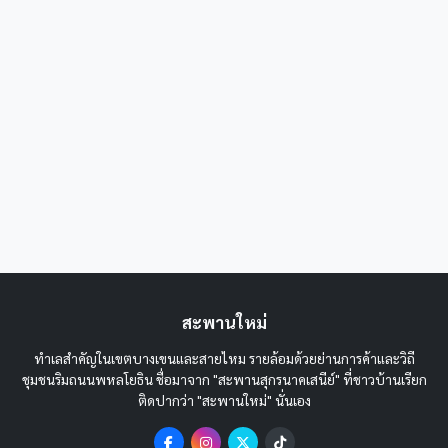
สะพานใหม่
ทำเลสำคัญในเขตบางเขนและสายไหม รายล้อมด้วยย่านการค้าและวิถี
ชุมชนริมถนนพหลโยธิน ชื่อมาจาก "สะพานสุกรนาคเสนีย์" ที่ชาวบ้านเรียก
ติดปากว่า "สะพานใหม่" นั่นเอง