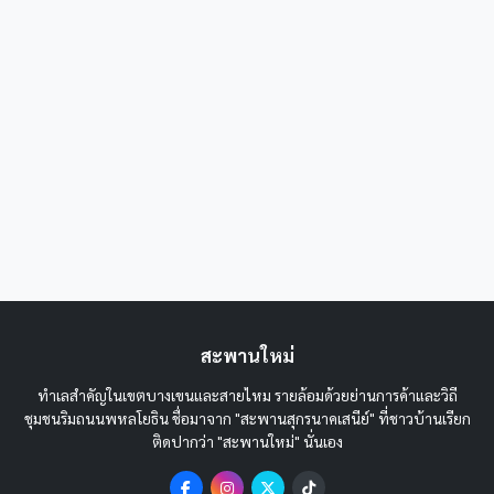
สะพานใหม่
ทำเลสำคัญในเขตบางเขนและสายไหม รายล้อมด้วยย่านการค้าและวิถี
ชุมชนริมถนนพหลโยธิน ชื่อมาจาก "สะพานสุกรนาคเสนีย์" ที่ชาวบ้านเรียก
ติดปากว่า "สะพานใหม่" นั่นเอง