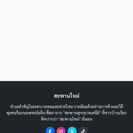
สะพานใหม่
ทำเลสำคัญในเขตบางเขนและสายไหม รายล้อมด้วยย่านการค้าและวิถี
ชุมชนริมถนนพหลโยธิน ชื่อมาจาก "สะพานสุกรนาคเสนีย์" ที่ชาวบ้านเรียก
ติดปากว่า "สะพานใหม่" นั่นเอง