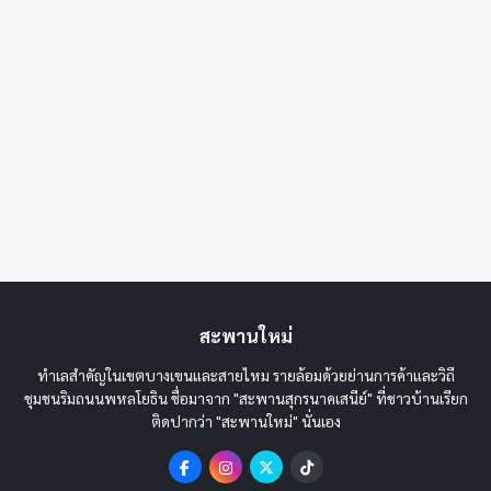
สะพานใหม่
ทำเลสำคัญในเขตบางเขนและสายไหม รายล้อมด้วยย่านการค้าและวิถี
ชุมชนริมถนนพหลโยธิน ชื่อมาจาก "สะพานสุกรนาคเสนีย์" ที่ชาวบ้านเรียก
ติดปากว่า "สะพานใหม่" นั่นเอง