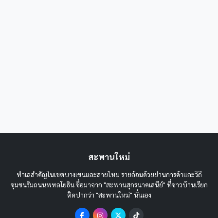
สะพานใหม่
ทำเลสำคัญในเขตบางเขนและสายไหม รายล้อมด้วยย่านการค้าและวิถี
ชุมชนริมถนนพหลโยธิน ชื่อมาจาก "สะพานสุกรนาคเสนีย์" ที่ชาวบ้านเรียก
ติดปากว่า "สะพานใหม่" นั่นเอง