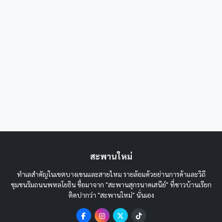
สะพานใหม่
ทำเลสำคัญในเขตบางเขนและสายไหม รายล้อมด้วยย่านการค้าและวิถี
ชุมชนริมถนนพหลโยธิน ชื่อมาจาก "สะพานสุกรนาคเสนีย์" ที่ชาวบ้านเรียก
ติดปากว่า "สะพานใหม่" นั่นเอง