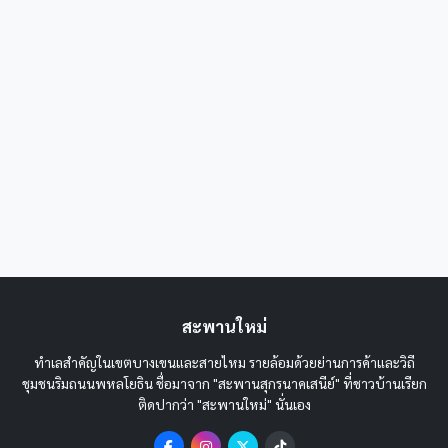
สะพานใหม่
ทำเลสำคัญในเขตบางเขนและสายไหม รายล้อมด้วยย่านการค้าและวิถี
ชุมชนริมถนนพหลโยธิน ชื่อมาจาก "สะพานสุกรนาคเสนีย์" ที่ชาวบ้านเรียก
ติดปากว่า "สะพานใหม่" นั่นเอง