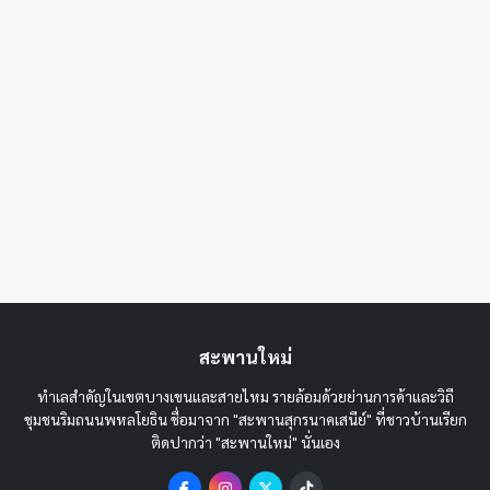
สะพานใหม่
ทำเลสำคัญในเขตบางเขนและสายไหม รายล้อมด้วยย่านการค้าและวิถี
ชุมชนริมถนนพหลโยธิน ชื่อมาจาก "สะพานสุกรนาคเสนีย์" ที่ชาวบ้านเรียก
ติดปากว่า "สะพานใหม่" นั่นเอง