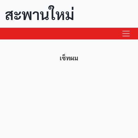
สะพานใหม่
เซ็ทผม