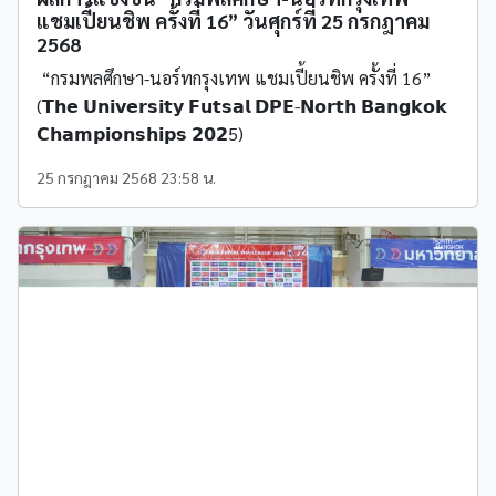
แชมเปี้ยนชิพ ครั้งที่ 16” วันศุกร์ที่ 25 กรกฎาคม
2568
“กรมพลศึกษา-นอร์ทกรุงเทพ แชมเปี้ยนชิพ ครั้งที่ 16”
(𝗧𝗵𝗲 𝗨𝗻𝗶𝘃𝗲𝗿𝘀𝗶𝘁𝘆 𝗙𝘂𝘁𝘀𝗮𝗹 𝗗𝗣𝗘-𝗡𝗼𝗿𝘁𝗵 𝗕𝗮𝗻𝗴𝗸𝗼𝗸
𝗖𝗵𝗮𝗺𝗽𝗶𝗼𝗻𝘀𝗵𝗶𝗽𝘀 𝟮𝟬𝟮5)
25 กรกฎาคม 2568 23:58 น.