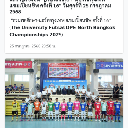
แชมเปี้ยนชิพ ครั้งที่ 16” วันศุกร์ที่ 25 กรกฎาคม
2568
“กรมพลศึกษา-นอร์ทกรุงเทพ แชมเปี้ยนชิพ ครั้งที่ 16”
(𝗧𝗵𝗲 𝗨𝗻𝗶𝘃𝗲𝗿𝘀𝗶𝘁𝘆 𝗙𝘂𝘁𝘀𝗮𝗹 𝗗𝗣𝗘-𝗡𝗼𝗿𝘁𝗵 𝗕𝗮𝗻𝗴𝗸𝗼𝗸
𝗖𝗵𝗮𝗺𝗽𝗶𝗼𝗻𝘀𝗵𝗶𝗽𝘀 𝟮𝟬𝟮5)
25 กรกฎาคม 2568 23:58 น.