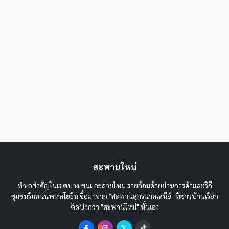
สะพานใหม่
ทำเลสำคัญในเขตบางเขนและสายไหม รายล้อมด้วยย่านการค้าและวิถี
ชุมชนริมถนนพหลโยธิน ชื่อมาจาก "สะพานสุกรนาคเสนีย์" ที่ชาวบ้านเรียก
ติดปากว่า "สะพานใหม่" นั่นเอง