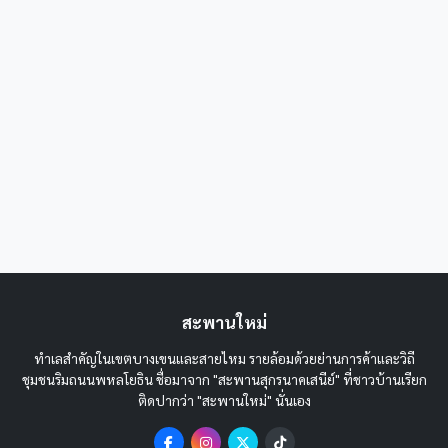
สะพานใหม่
ทำเลสำคัญในเขตบางเขนและสายไหม รายล้อมด้วยย่านการค้าและวิถี
ชุมชนริมถนนพหลโยธิน ชื่อมาจาก "สะพานสุกรนาคเสนีย์" ที่ชาวบ้านเรียก
ติดปากว่า "สะพานใหม่" นั่นเอง