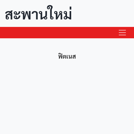
สะพานใหม่
ฟิตเนส