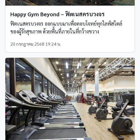
Happy Gym Beyond – ฟิตเนสครบวงจร
ฟิตเนสครบวงจร ออกแบบมาเพื่อตอบโจทย์ทุกไลฟ์สไตล์
ของผู้รักสุขภาพ ด้วยพื้นที่ภายในที่กว้างขวาง
20 กรกฎาคม 2568 19:24 น.