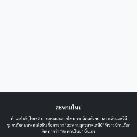
สะพานใหม่
ทำเลสำคัญในเขตบางเขนและสายไหม รายล้อมด้วยย่านการค้าและวิถี
ชุมชนริมถนนพหลโยธิน ชื่อมาจาก "สะพานสุกรนาคเสนีย์" ที่ชาวบ้านเรียก
ติดปากว่า "สะพานใหม่" นั่นเอง