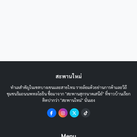
สะพานใหม่
ทำเลสำคัญในเขตบางเขนและสายไหม รายล้อมด้วยย่านการค้าและวิถี
ชุมชนริมถนนพหลโยธิน ชื่อมาจาก "สะพานสุกรนาคเสนีย์" ที่ชาวบ้านเรียก
ติดปากว่า "สะพานใหม่" นั่นเอง
Menu