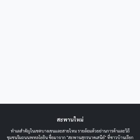
สะพานใหม่
ทำเลสำคัญในเขตบางเขนและสายไหม รายล้อมด้วยย่านการค้าและวิถี
ชุมชนริมถนนพหลโยธิน ชื่อมาจาก "สะพานสุกรนาคเสนีย์" ที่ชาวบ้านเรียก