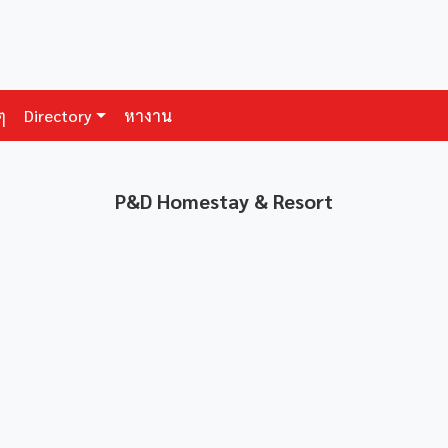
ๆ
Directory
หางาน
P&D Homestay & Resort