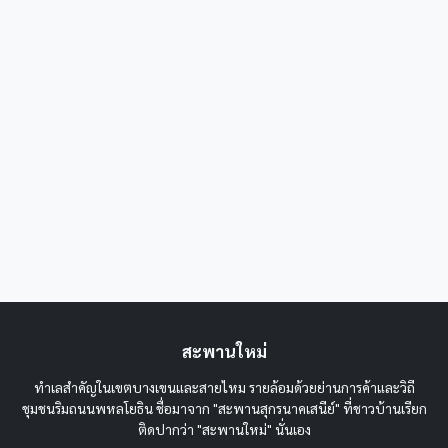
สะพานใหม่
ทำเลสำคัญในเขตบางเขนและสายไหม รายล้อมด้วยย่านการค้าและวิถี
ชุมชนริมถนนพหลโยธิน ชื่อมาจาก "สะพานสุกรนาคเสนีย์" ที่ชาวบ้านเรียก
ติดปากว่า "สะพานใหม่" นั่นเอง