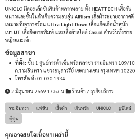
UNIQLO มีคอลเล็กชันสินค้าหลากหลาย ทั้ง
HEATTECH
เสื้อกัน
หนาวและชั้นในกักเก็บความอบอุ่น
AIRism
เสื้อผ้าระบายอากาศดี
เหมาะกับอากาศร้อน
Ultra Light Down
เสื้อแจ็คเก็ตน้ำหนัก
เบา
UT
เสื้อยืดลายพิมพ์ และเสื้อผ้าสไตล์ Casual สำหรับทั้งชาย
หญิงและเด็ก
ข้อมูลสาขา
ที่ตั้ง:
ชั้น 1 ศูนย์การค้าเซ็นทรัลพลาซา รามอินทรา 109/10
ถ.รามอินทรา แขวงอนุสาวรีย์ เขตบางเขน กรุงเทพฯ 10220
โทรศัพท์:
02 030 1934
2 มิถุนายน 2569 17:53 น.
ร้านค้า / ธุรกิจบริการ
รามอินทรา
แฟชั่น
เสื้อผ้า
เซ็นทรัล
UNIQLO
ยูนิโคล่
ญี่ปุ่น
คุณอาจสนใจเนื้อหาเหล่านี้