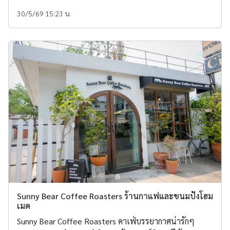
30/5/69 15:23 น.
Sunny Bear Coffee Roasters ร้านกาแฟและขนมปังโฮม
เมด
Sunny Bear Coffee Roasters คาเฟ่บรรยากาศน่ารักๆ