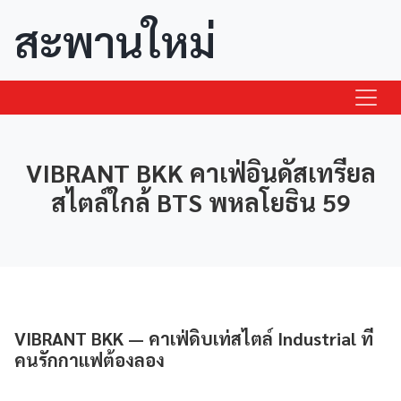
สะพานใหม่
VIBRANT BKK คาเฟ่อินดัสเทรียล
สไตล์ใกล้ BTS พหลโยธิน 59
VIBRANT BKK — คาเฟ่ดิบเท่สไตล์ Industrial ที่
คนรักกาแฟต้องลอง