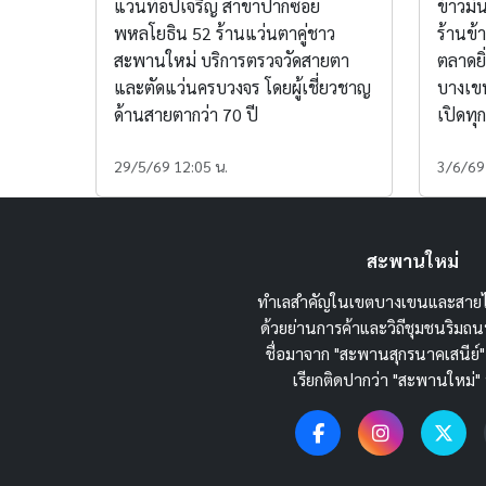
แว่นท็อปเจริญ สาขาปากซอย
ข้าวมั
พหลโยธิน 52 ร้านแว่นตาคู่ชาว
ร้านข้า
สะพานใหม่ บริการตรวจวัดสายตา
ตลาดยิ
และตัดแว่นครบวงจร โดยผู้เชี่ยวชาญ
บางเขน
ด้านสายตากว่า 70 ปี
เปิดทุก
29/5/69 12:05 น.
3/6/69
สะพานใหม่
ทำเลสำคัญในเขตบางเขนและสายไ
ด้วยย่านการค้าและวิถีชุมชนริม
ชื่อมาจาก "สะพานสุกรนาคเสนีย์"
เรียกติดปากว่า "สะพานใหม่" 