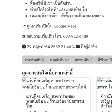
ห้องพักให้เช่า เป็นสัดส่วน
ทำเลใกล้รถไฟฟ้าและแหล่งช้อปปิ้ง
เหมาะกับการพักอาศัยทั้งระยะสั้นและระยะยาว
📍 ดูแผนที่:
เปิดใน Google Maps
☎️ สอบถามเพิ่มเติม โทร. 083-922-6489
29 พฤษภาคม 2569 21:46 น.
ที่อยู่อาศัย
อพาร์ทเม้นท์
พหลโยธิน 52
สะพานใหม่
ที่พักสาย
คุณอาจสนใจเนื้อหาเหล่านี้
แว่นท็อปเจริญ สาขาปากซอย
ข้าวมั
พหลโยธิน 52 ร้านแว่นย่านสะพาน
เจริญ 
ใหม่
ตำรับดั