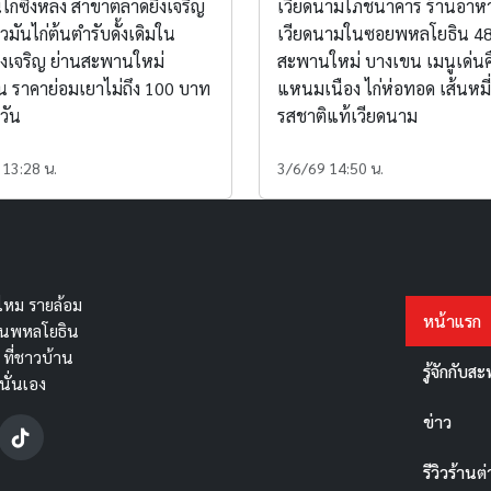
นไก่ซิ่งหลง สาขาตลาดยิ่งเจริญ
เวียดนามโภชนาคาร ร้านอาห
วมันไก่ต้นตำรับดั้งเดิมใน
เวียดนามในซอยพหลโยธิน 48
่งเจริญ ย่านสะพานใหม่
สะพานใหม่ บางเขน เมนูเด่นค
 ราคาย่อมเยาไม่ถึง 100 บาท
แหนมเนือง ไก่ห่อทอด เส้นหมี่ห
วัน
รสชาติแท้เวียดนาม
 13:28 น.
3/6/69 14:50 น.
หม รายล้อม
หน้าแรก
ถนนพหลโยธิน
 ที่ชาวบ้าน
รู้จักกับ
นั่นเอง
ข่าว
รีวิวร้านต