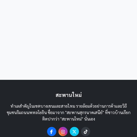
สะพานใหม่
ทำเลสำคัญในเขตบางเขนและสายไหม รายล้อมด้วยย่านการค้าและวิถี
ชุมชนริมถนนพหลโยธิน ชื่อมาจาก "สะพานสุกรนาคเสนีย์" ที่ชาวบ้านเรียก
ติดปากว่า "สะพานใหม่" นั่นเอง