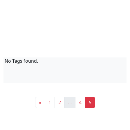
No Tags found.
«
1
2
...
4
5