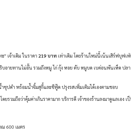
ะทะ" เจ้าเดิม ในราคา
219 บาท
เท่าเดิม โดยร้านใหม่นี้เน้นเสิร์ฟบุฟเฟ่
อริบอายทานไม่อั้น รวมถึงหมู ไก่ กุ้ง หอย ตับ หมูบด เบค่อนพันเห็ด ปลา 
ำซุปดำ พร้อมน้ำจิ้มสุกี้และซีฟู้ด ปรุงรสเพิ่มเติมได้เองตามชอบ
รวมถือว่าคุ้มค่าเกินราคามาก บริการดี เจ้าของร้านลงมาดูแลเอง เป็
มาณ 600 เมตร