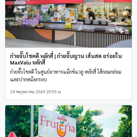
ก๋วยจั๊บโชคดี หลักสี่ | ก๋วยจั๊บญวน เส้นสด อร่อยใน
MaxValu หลักสี่
ก๋วยจั๊บโชคดี ในศูนย์อาหารแม็กซ์แวลู หลักสี่ ไส้กลมกล่อม
และปากหม้อกรอบ
24 พฤษภาคม 2569 20:55 น.